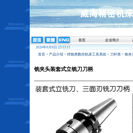
首页
企业简介
2026年8月6日 23:13:11
首页
>
产品介绍
>
镗铣类数控机床工具系统
>
刀杆类
>
铣夹
铣夹头装套式立铣刀刀柄