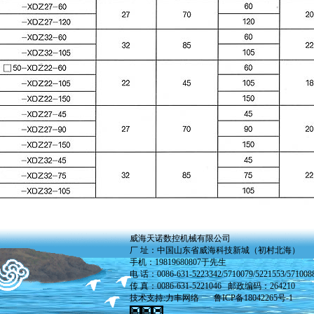
威海天诺数控机械有限公司
厂 址：中国山东省威海科技新城（初村北海）
手机：19819680807于先生
电 话：0086-631-5223342/5710079/5221553/571008
传 真：0086-631-5221046 邮政编码：264210
技术支持:
力丰网络
鲁ICP备18042265号-1