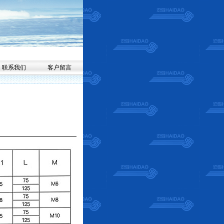
联系我们
客户留言