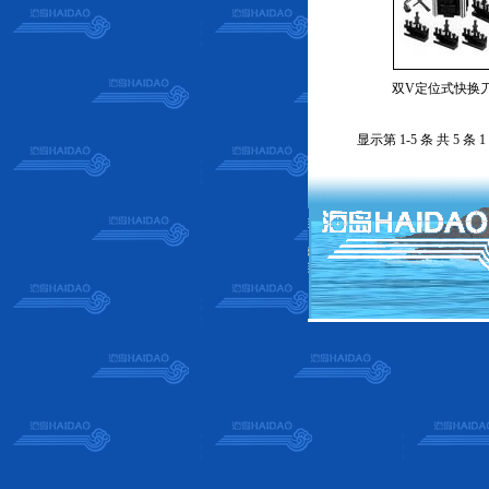
双V定位式快换
显示第 1-5 条 共 5 条 1