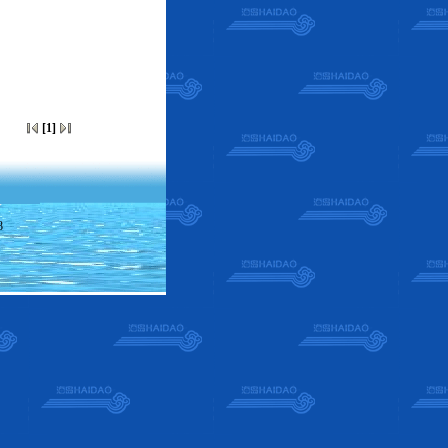
[1]
8