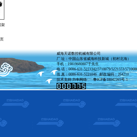
刀架
 页
威海天诺数控机械有限公司
厂 址：中国山东省威海科技新城（初村北海）
手机：19819680807于先生
电 话：0086-631-5223342/5710079/5221553/571008
传 真：0086-631-5221046 邮政编码：264210
技术支持:
力丰网络
鲁ICP备18042265号-1