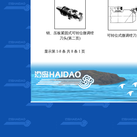
销、压板紧固式可转位微调镗
可转位式微调镗刀
刀头(第二页)
显示第 1-8 条 共 8 条 1 页