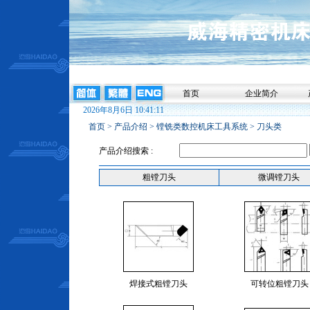
首页
企业简介
2026年8月6日 10:41:11
首页
>
产品介绍
>
镗铣类数控机床工具系统
>
刀头类
产品介绍搜索 :
粗镗刀头
微调镗刀头
焊接式粗镗刀头
可转位粗镗刀头